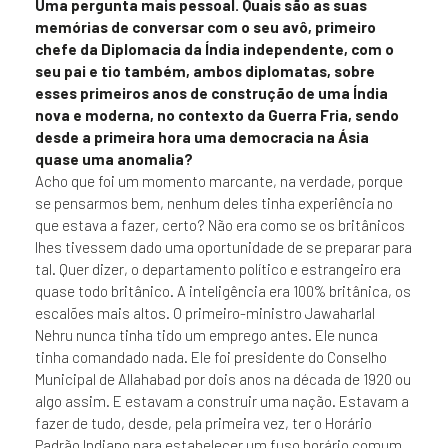
Uma pergunta mais pessoal. Quais são as suas
memórias de conversar com o seu avô, primeiro
chefe da Diplomacia da Índia independente, com o
seu pai e tio também, ambos diplomatas, sobre
esses primeiros anos de construção de uma Índia
nova e moderna, no contexto da Guerra Fria, sendo
desde a primeira hora uma democracia na Ásia
quase uma anomalia?
Acho que foi um momento marcante, na verdade, porque
se pensarmos bem, nenhum deles tinha experiência no
que estava a fazer, certo? Não era como se os britânicos
lhes tivessem dado uma oportunidade de se preparar para
tal. Quer dizer, o departamento político e estrangeiro era
quase todo britânico. A inteligência era 100% britânica, os
escalões mais altos. O primeiro-ministro Jawaharlal
Nehru nunca tinha tido um emprego antes. Ele nunca
tinha comandado nada. Ele foi presidente do Conselho
Municipal de Allahabad por dois anos na década de 1920 ou
algo assim. E estavam a construir uma nação. Estavam a
fazer de tudo, desde, pela primeira vez, ter o Horário
Padrão Indiano para estabelecer um fuso horário comum