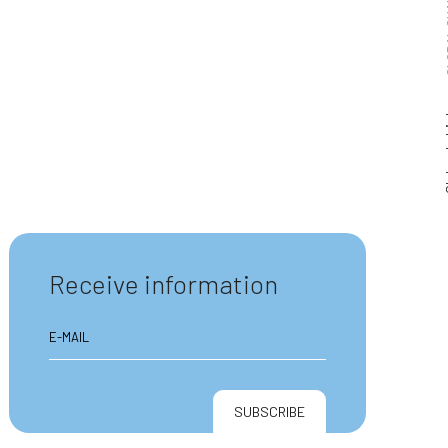
GLOBA
Clube
Receive information