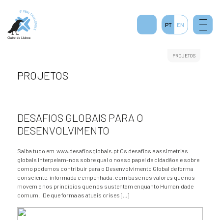
PT
EN
PROJETOS
PROJETOS
DESAFIOS GLOBAIS PARA O
DESENVOLVIMENTO
Saiba tudo em www.desafiosglobais.pt Os desafios e assimetrias
globais interpelam-nos sobre qual o nosso papel de cidadãos e sobre
como podemos contribuir para o Desenvolvimento Global de forma
consciente, informada e empenhada, com base nos valores que nos
movem e nos princípios que nos sustentam enquanto Humanidade
comum. De que forma as atuais crises […]