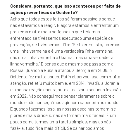
Considera, portanto, que isso aconteceu por falta de
ações preventivas do Ocidente?
Acho que todos estes feitos só foram possíveis porque
não estávamos a reagir. E agora estamos a enfrentar um
problema muito mais perigoso do que teríamos
enfrentado se tivéssemos executado uma espécie de
prevenção, se tivéssemos dito: “Se fizerem isto, teremos
uma linha vermelha e é uma verdadeira linha vermelha,
não uma linha vermelha à Obama, mas uma verdadeira
linha vermelha.” E penso que o mesmo se passa com a
Rússia. Quando a Rússia atacou a Geórgia em 2008, o
Ocidente fez muito pouco. Putin observou isso com muita
atenção, refletiu muito bem e, em 2014, invadiu a Ucrânia
e a nossa reação encorajou-o a realizar a segunda invasão
em 2022. Não conseguimos pensar claramente sobre o
mundo e não conseguimos agir com sabedoria no mundo.
E quando fazemos isso, as nossas escolhas tornam-se
piores e mais difíceis, não se tornam mais fáceis. É um
pouco como termos uma tarefa simples, mas ao não
fazê-la, tudo fica mais difícil. Se calhar podíamos