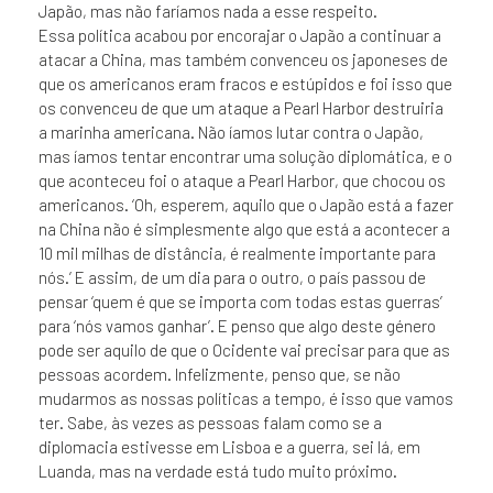
Japão, mas não faríamos nada a esse respeito.
Essa política acabou por encorajar o Japão a continuar a
atacar a China, mas também convenceu os japoneses de
que os americanos eram fracos e estúpidos e foi isso que
os convenceu de que um ataque a Pearl Harbor destruiria
a marinha americana. Não íamos lutar contra o Japão,
mas íamos tentar encontrar uma solução diplomática, e o
que aconteceu foi o ataque a Pearl Harbor, que chocou os
americanos. ‘Oh, esperem, aquilo que o Japão está a fazer
na China não é simplesmente algo que está a acontecer a
10 mil milhas de distância, é realmente importante para
nós.’ E assim, de um dia para o outro, o país passou de
pensar ‘quem é que se importa com todas estas guerras’
para ‘nós vamos ganhar’. E penso que algo deste género
pode ser aquilo de que o Ocidente vai precisar para que as
pessoas acordem. Infelizmente, penso que, se não
mudarmos as nossas políticas a tempo, é isso que vamos
ter. Sabe, às vezes as pessoas falam como se a
diplomacia estivesse em Lisboa e a guerra, sei lá, em
Luanda, mas na verdade está tudo muito próximo.