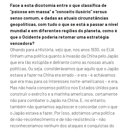
Face a esta dicotomia entre o que classifica de
“psicose em massa” e “conceito ilusório” versus
senso comum, e dadas as atuais circunstâncias
geopolíticas, com tudo o que se está a passar a nível
mundial e em diferentes regiões do planeta, como é
que o Ocidente poderia retomar uma estratégia
vencedora?
Olhando para a História, vejo que, nos anos 1930, os EUA
tinham uma política quanto à invasão da China pelo Japão
que era tão estúpida e delirante como as nossas atuais
políticas. Ou seja, considerávamos que aquilo que o Japão
estava a fazer na China era errado – e era – e achávamos
que era mau para os interesses norte-americanos – e era.
Mas não havia consenso político nos Estados Unidos para
construir o exército e a marinha americanos, certamente
não para combater o Japão na China. E, no entanto,
também não queríamos aquiescer e concordar com o que
o Japão estava a fazer. Por isso, adotámos uma política
de não-reconhecimento e de não-resistência – não
reconheceríamos nenhum dos ataques e conquistas do