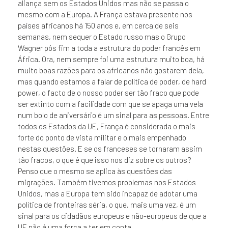
aliança sem os Estados Unidos mas não se passa o
mesmo com a Europa. A França estava presente nos
países africanos há 150 anos e, em cerca de seis
semanas, nem sequer o Estado russo mas o Grupo
Wagner pôs fim a toda a estrutura do poder francês em
África. Ora, nem sempre foi uma estrutura muito boa, há
muito boas razões para os africanos não gostarem dela,
mas quando estamos a falar de política de poder, de hard
power, o facto de o nosso poder ser tão fraco que pode
ser extinto com a facilidade com que se apaga uma vela
num bolo de aniversário é um sinal para as pessoas. Entre
todos os Estados da UE, França é considerada o mais
forte do ponto de vista militar e o mais empenhado
nestas questões. E se os franceses se tornaram assim
tão fracos, o que é que isso nos diz sobre os outros?
Penso que o mesmo se aplica às questões das
migrações. Também tivemos problemas nos Estados
Unidos, mas a Europa tem sido incapaz de adotar uma
política de fronteiras séria, o que, mais uma vez, é um
sinal para os cidadãos europeus e não-europeus de que a
UE não é uma força a ter em conta.