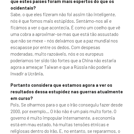
que estes países foram mais espertos do que os
ocidentais?
Sabe, o que eles fizeram não foi assim tão inteligente,
nós é que fomos mais estúpidos. Sentámo-nos ali e
ficámos a ver o que acontecia. É como um coelho que vê
uma cobra a aproximar-se mas que está tão assustado
que não se mexe – nós deixámos que a paz mundial nos
escapasse por entre os dedos. Com despesas
moderadas, muito razoáveis, nós e os europeus
poderíamos ter sido tão fortes que a China não estaria
agora a ameaçar Taiwan e que a Rússia não poderia
invadir a Ucrânia.
Portanto considera que estamos agora a ver os
resultados dessa estupidez nas guerras atualmente
em curso?
Pois. Se olharmos para o que o Irão conseguiu fazer desde
2000, por exemplo… O Irão não é um país muito forte. O
governo é muito impopular internamente, a economia
está em mau estado, há muitas tensões étnicas e
religiosas dentro do Irão. E, no entanto, se repararmos, o