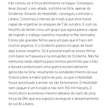
Irão tornou-se a força dominante no Iraque. Conseguiu
levar Assad, o seu aliado, à vitória na Síria, apesar do
Ocidente. Através do Hezbollah, conseguiu controlar o
Líbano. Construiu o Hamas de modo a que este fosse
capaz de organizar os ataques de 7 de outubro. E com os
Houthis do Iémen criou um grupo que agora parece capaz
de impedir o tráfego marítimo mundial no Mar Vermelho.
Estes são grandes feitos para um país que é fraco em
muitos aspetos. E o Ocidente parece incapaz de fazer
algo a esse respeito. Só é possível explicar esses feitos
com base na fraqueza e na estupidez do Ocidente. Não há
nenhuma razão objetiva para termos permitido que o Irão
e Assad conduzissem uma guerra essencialmente
genocida na Síria, resultando no estabelecimento da sua
tirania sobre a maior parte do país, ou que o Hezbollah
fosse autorizado a armar-se tão fortemente. O Hezbollah
nem sequer é um Estado e não tem 150 mil mísseis. E
muito disto aconteceu mesmo debaixo do nariz de uma
força da ONU que era suposto assegurar o desarmamento
do sul do Líbano.