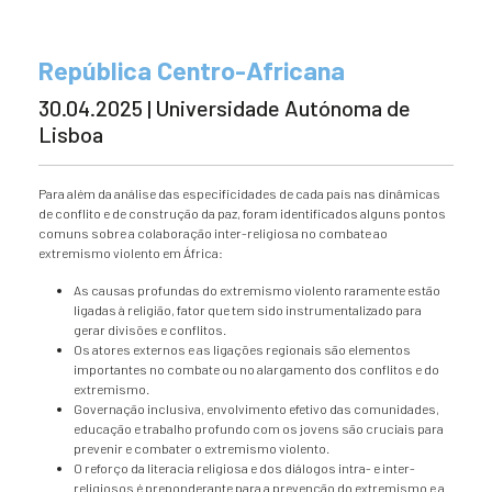
República Centro-Africana
30.04.2025 | Universidade Autónoma de
Lisboa
Para além da análise das especificidades de cada país nas dinâmicas
de conflito e de construção da paz, foram identificados alguns pontos
comuns sobre a colaboração inter-religiosa no combate ao
extremismo violento em África:
As causas profundas do extremismo violento raramente estão
ligadas à religião, fator que tem sido instrumentalizado para
gerar divisões e conflitos.
Os atores externos e as ligações regionais são elementos
importantes no combate ou no alargamento dos conflitos e do
extremismo.
Governação inclusiva, envolvimento efetivo das comunidades,
educação e trabalho profundo com os jovens são cruciais para
prevenir e combater o extremismo violento.
O reforço da literacia religiosa e dos diálogos intra- e inter-
religiosos é preponderante para a prevenção do extremismo e a