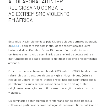
A COLABORAÇÃO INTER-
RELIGIOSA NO COMBATE
AO EXTREMISMO VIOLENTO
EM ÁFRICA
Esta iniciativa, implementada pelo Clube de Lisboa com a colaboração
do
KAICIID
e em parceria com instituições académicas de quatro
Universidades – Coimbra, Évora, Minho e Autónoma de Lisboa –,
centrou-se num ciclo de seminários para reflexão e debate sobre a
instrumentalização da religião para justificar a violência no continente
africano.
O ciclo decorreu entre novembro de 2024 e abril de 2025, tendo como
referência quatro estudos de caso: Nigéria, Moçambique, Quénia e
República Centro-Africana. Atores chave, nacionais e internacionais,
partilharam as suas perspetivas sobre o papel do diálogo inter-
religioso na resolução de conflitos e na prevenção de extremismos
violentos.
Os seminários contribuíram para reforçar a consciencialização, a
reflexão e a partilha sobre a construção da paz no continente africano e