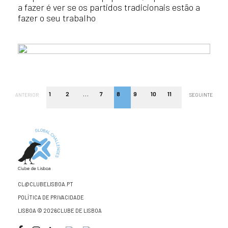
a fazer é ver se os partidos tradicionais estão a
fazer o seu trabalho
1
2
…
7
8
9
10
11
ANTERIOR
SEGUINTE
CL@CLUBELISBOA.PT
POLÍTICA DE PRIVACIDADE
LISBOA © 2026CLUBE DE LISBOA