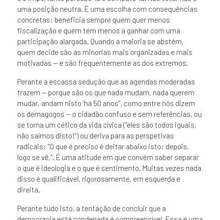
uma posição neutra. É uma escolha com consequências
concretas: beneficia sempre quem quer menos
fiscalização e quem tem menos a ganhar com uma
participação alargada. Quando a maioria se abstém,
quem decide são as minorias mais organizadas e mais
motivadas — e são frequentemente as dos extremos.
Perante a escassa sedução que as agendas moderadas
trazem — porque são os que nada mudam, nada querem
mudar, andam nisto ‘há 50 anos”, como entre nós dizem
os demagogos — o cidadão confuso e sem referências, ou
se torna um cético da vida cívica (“eles são todos iguais,
não saímos disto!”) ou deriva para as perspetivas
radicais: “O que é preciso é deitar abaixo isto: depois,
logo se vê,”. É uma atitude em que convém saber separar
o que é ideologia e o que é sentimento. Muitas vezes nada
disso é qualificável, rigorosamente, em esquerda e
direita.
Perante tudo isto, a tentação de concluir que a
democracia está condenada é compreensível. Essa é uma