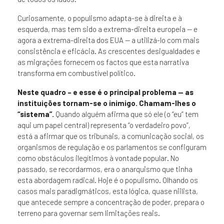
Curiosamente, o populismo adapta-se à direita e à
esquerda, mas tem sido a extrema-direita europeia — e
agora a extrema-direita dos EUA — a utilizá-lo com mais
consistência e eficácia. As crescentes desigualdades e
as migrações fornecem os factos que esta narrativa
transforma em combustível político.
Neste quadro – e esse é o principal problema — as
instituições tornam-se o inimigo. Chamam-lhes o
“sistema”.
Quando alguém afirma que só ele (o “eu” tem
aqui um papel central) representa “o verdadeiro povo”,
está a afirmar que os tribunais, a comunicação social, os
organismos de regulação e os parlamentos se configuram
como obstáculos ilegítimos à vontade popular. No
passado, se recordarmos, era o anarquismo que tinha
esta abordagem radical. Hoje é o populismo. Olhando os
casos mais paradigmáticos, esta lógica, quase niilista,
que antecede sempre a concentração de poder, prepara o
terreno para governar sem limitações reais.