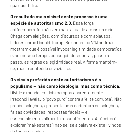
qualquer filtro.
O resultado mais visível deste processo é uma
espécie de autoritarismo 2.0.
Essa força
antidemocrática não vem para a rua de armas na mão.
Chega com eleições, com discursos e com aplausos.
Líderes como Donald Trump, Bolsonaro ou Viktor Orbán
mostram que é possível invocar legitimidade democrática
e, ao mesmo tempo, conseguir desmontar, passo a
passo, as regras da legitimidade real. A forma mantém-
se, mas o conteúdo esvazia-se.
O veículo preferido deste autoritarismo é o
populismo — não como ideologia, mas como técnica
.
Divide o mundo em dois campos aparentemente
irreconciliáveis: o “povo puro” contra a “elite corrupta”. Não
propõe soluções, apresenta uma caricatura de soluções,
falsas obviedades, respostas fáceis — e,
essencialmente, alimenta ressentimentos. A técnica é
explorar “mal-estares” (não sei se a palavra existe), vindos
de todos os lados.