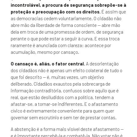
incontrolável, a procura de segurança sobrepõe-se à
proteção e preocupação com os direitos.
É assim que
as democracias cedem voluntariamente. O cidadão não
abre mão da liberdade de forma consciente — abre mão
dela em troca de uma promessa de ordem, de segurança
perante o que pode estar a seguir à curva. E essa troca
raramente é anunciada com clareza: acontece por
acumulação, mesmo por cansaço.
O cansaço é, aliás, o fator central.
A desorientação
dos cidadãos não é apenas um efeito colateral de tudo o
que foi descrito — é, muitas vezes, um objetivo
deliberado. Cidadãos exaustos pela sobrecarga de
informação contraditória, confusos sobre aquilo que é
real, que estão desiludidos com a política, tendem a
afastar-se, a tornar-se indiferentes. E o afastamento
cívico é extremamente conveniente para quem quer
governar sem escrutínio e sem ter de prestar contas.
A abstenção é a forma mais visível deste afastamento —
e é importante percebê-la e combatê-la. Não votar não é