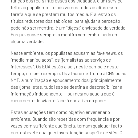
função dos reais interesses dos cidadãos, é um serviço
feito ao populismo — e nós vemos todos os dias essa
tarefa a que se prestam muitos media. E aí estão os
títulos redutores dos tabloides, para ajudar à perceção:
pode não ser mentira, é um “
digest
” enviesado da verdade.
Porque, quase sempre, a mentira vem embrulhada em
alguma verdade.
Neste ambiente, os populistas acusam as
fake news
, os
“media manipulados”, os “jornalistas ao serviço de
interesses”. Os EUA estão a ser, neste campo e neste
tempo, um belo exemplo. Os ataque de Trump à CNN ou ao
NYT, a humilhação e apoucamento dos (principalmente
das) jornalistas, tudo isso se destina a descredibilizar a
informação independente — ou mesmo aquela que é
meramente desviante face à narrativa do poder.
Estas acusações têm como objetivo envenenar o
ambiente. Quando são repetidas com frequência e por
vozes com suficiente audiência, tornam qualquer facto
contestável e qualquer investigação suspeita de viés. O