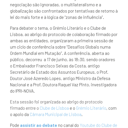
negociação são ignoradas, o multilateralismo e a
globalização são confrontados por tentativas de retorno à
lei do mais forte e à lógica de “zonas de influência”.
Para debater o tema, o Grémio Literário e o Clube de
Lisboa, ao abrigo do protocolo de colaboração firmado por
ambas as entidades, organizaram a primeira sessão de
um ciclo de conferência sobre “Desafios Globais numa
Ordem Mundial em Mutação”. A conferência, aberta ao
público, decorreu a 17 de junho, às 18:30, sendo oradores
o Embaixador Francisco Seixas da Costa, antigo
Secretário de Estado dos Assuntos Europeus, o Prof.
Doutor José Azeredo Lopes, antigo Ministro da Defesa
Nacional e a Prof. Doutora Raquel Vaz Pinto, investigadora
do IPRI-NOVA.
Esta sessão foi organizada ao abrigo do protocolo
firmado entre o
Clube de Lisboa
e o
Grémio Literário
, com
o apoio da
Câmara Municipal de Lisboa
.
Pode
assistir ao debate
no canal do
Youtube do Clube de