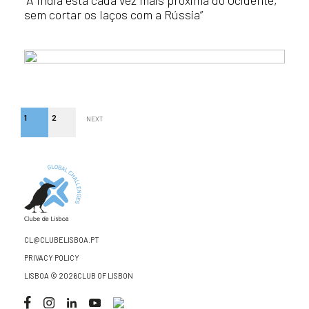
“A Índia está cada vez mais próxima do Ocidente,
sem cortar os laços com a Rússia”
1
2
NEXT
CL@CLUBELISBOA.PT
PRIVACY POLICY
LISBOA © 2026CLUB OF LISBON