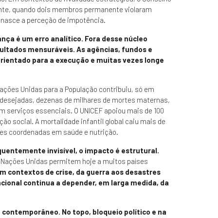
ente, quando dois membros permanente violaram
 nasce a perceção de impotência.
nça é um erro analítico. Fora desse núcleo
esultados mensuráveis.
As agências, fundos e
rientado para a execução e muitas vezes longe
ações Unidas para a População contribuiu, só em
o-desejadas, dezenas de milhares de mortes maternas,
m serviços essenciais. O UNICEF apoiou mais de 100
o social. A mortalidade infantil global caiu mais de
ões coordenadas em saúde e nutrição.
entemente invisível, o impacto é estrutural.
 Nações Unidas permitem hoje a muitos países
m contextos de crise, da guerra aos desastres
acional continua a depender, em larga medida, da
o contemporâneo. No topo, bloqueio político e na