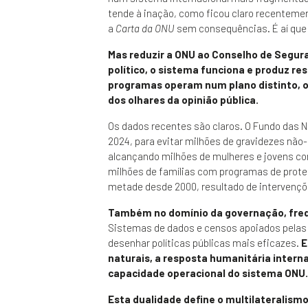
tende à inação, como ficou claro recentem
a
Carta da ONU
sem consequências. É aí que
Mas reduzir a ONU ao Conselho de Segura
político, o sistema funciona e produz r
programas operam num plano distinto, o
dos olhares da opinião pública.
Os dados recentes são claros. O Fundo das N
2024, para evitar milhões de gravidezes nã
alcançando milhões de mulheres e jovens co
milhões de famílias com programas de proteçã
metade desde 2000, resultado de intervenç
Também no domínio da governação, frequ
Sistemas de dados e censos apoiados pelas
desenhar políticas públicas mais eficazes.
E
naturais, a resposta humanitária intern
capacidade operacional do sistema ONU.
Esta dualidade define o multilateralism