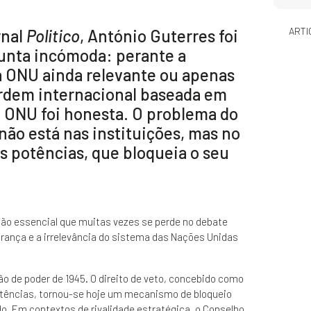
ARTI
rnal
Politico
, António Guterres foi
unta incómoda: perante a
 a ONU ainda relevante ou apenas
ordem internacional baseada em
a ONU foi honesta. O problema do
 não está nas instituições, mas no
 potências, que bloqueia o seu
nção essencial que muitas vezes se perde no debate
urança e a irrelevância do sistema das Nações Unidas
ão de poder de 1945. O direito de veto, concebido como
potências, tornou-se hoje um mecanismo de bloqueio
. Em contextos de rivalidade estratégica, o Conselho