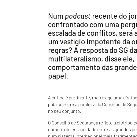
Num
podcast
recente do jo
confrontado com uma perg
escalada de conflitos, será
um vestígio impotente da 
regras? A resposta do SG d
multilateralismo, disse ele,
comportamento das grandes
papel.
A crítica é pertinente, mas exige uma disti
público entre a paralisia do Conselho de Seg
no seu conjunto.
O Conselho de Segurança reflete a distribuiç
garantia de estabilidade entre as grandes 
num sistema internacional mais fragmentado