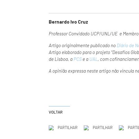
Bernardo Ivo Cruz
Professor Convidado UCP/UNL/UE e Membro d
Artigo originalmente publicado no
Diário de N
Artigo elaborado para o projeto “Desafios Gl
de Lisboa
, a
PCS
e a
UAL
, com cofinanciame
A opinião expressa neste artigo não vincula 
VOLTAR
PARTILHAR
PARTILHAR
PARTI