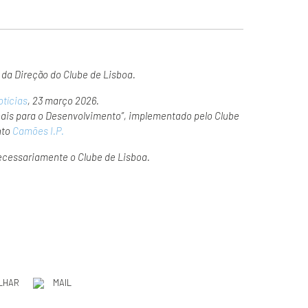
a Direção do Clube de Lisboa.
otícias
, 23 março 2026.
obais para o Desenvolvimento”, implementado pelo
Clube
nto
Camões I.P.
necessariamente o Clube de Lisboa.
LHAR
MAIL