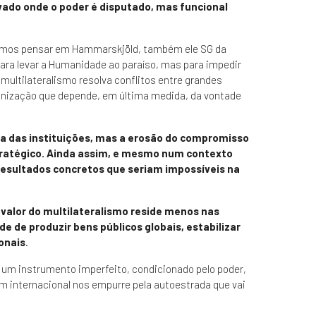
vado onde o poder é disputado, mas funcional
emos pensar em Hammarskjöld, também ele SG da
para levar a Humanidade ao paraíso, mas para impedir
 multilateralismo resolva conflitos entre grandes
anização que depende, em última medida, da vontade
cia das instituições, mas a erosão do compromisso
estratégico. Ainda assim, e mesmo num contexto
resultados concretos que seriam impossíveis na
valor do multilateralismo reside menos nas
 de produzir bens públicos globais, estabilizar
ionais
.
 um instrumento imperfeito, condicionado pelo poder,
m internacional nos empurre pela autoestrada que vai