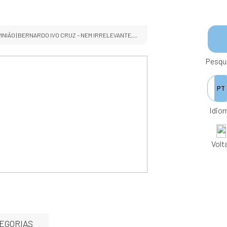
INIÃO | BERNARDO IVO CRUZ – NEM IRRELEVANTE,...
Pesqu
PT
Idio
Volt
EGORIAS