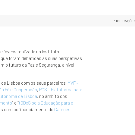
PUBLICAÇÕE
 jovens realizada no Instituto
em que foram debatidas as suas perspetivas
 o futuro da Paz e Segurança, a nível
be de Lisboa com os seus parceiros
IMVF –
ão Fé e Cooperação
,
PCS – Plataforma para
Autónoma de Lisboa
, no âmbito dos
imento
” e “
tODxS pela Educação para o
os com cofinanciamento do
Camões –