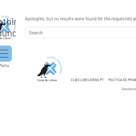
othing
Apologies, but no results were found for the requested a
ound
Menu
CL@CLUBELISBOA.PT
POLÍTICA DE PRIV
Desenvo