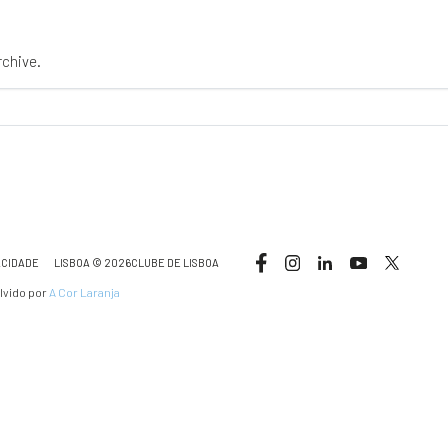
rchive.
ACIDADE
LISBOA © 2026CLUBE DE LISBOA
lvido por
A Cor Laranja