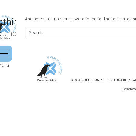
othing
Apologies, but no results were found for the requested a
ound
Menu
CL@CLUBELISBOA.PT
POLÍTICA DE PRIV
Desenvo