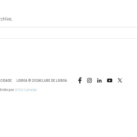
rchive.
ACIDADE
LISBOA © 2026CLUBE DE LISBOA
lvido por
A Cor Laranja