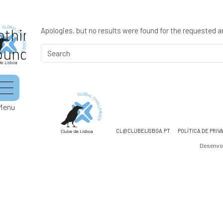
othing
Apologies, but no results were found for the requested a
ound
Menu
CL@CLUBELISBOA.PT
POLÍTICA DE PRIV
Desenvo