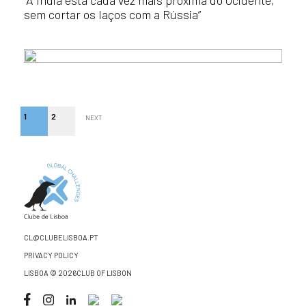
“A Índia está cada vez mais próxima do Ocidente,
sem cortar os laços com a Rússia”
1
2
NEXT
CL@CLUBELISBOA.PT
PRIVACY POLICY
LISBOA © 2026CLUB OF LISBON