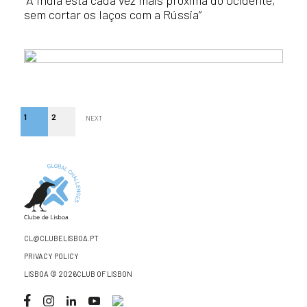
“A Índia está cada vez mais próxima do Ocidente,
sem cortar os laços com a Rússia”
1
2
NEXT
CL@CLUBELISBOA.PT
PRIVACY POLICY
LISBOA © 2026CLUB OF LISBON