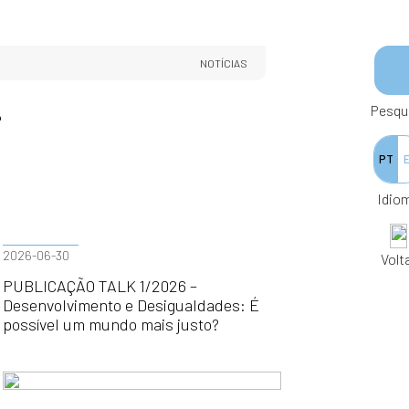
NOTÍCIAS
Pesqu
PT
Idio
2026-06-30
Volt
PUBLICAÇÃO TALK 1/2026 –
Desenvolvimento e Desigualdades: É
possível um mundo mais justo?