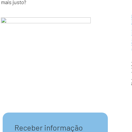
mais justo?
GLOBA
Clube
Receber informação