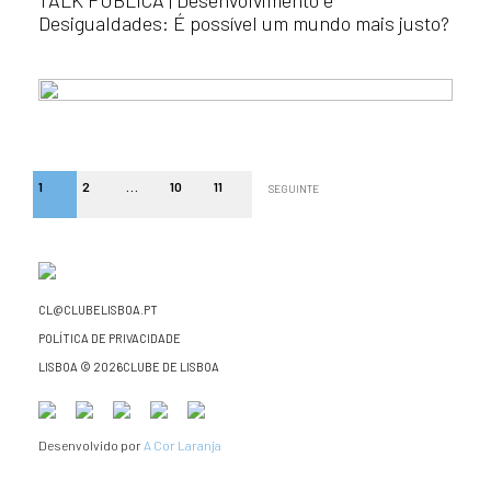
TALK PÚBLICA | Desenvolvimento e
Desigualdades: É possível um mundo mais justo?
1
2
…
10
11
SEGUINTE
CL@CLUBELISBOA.PT
POLÍTICA DE PRIVACIDADE
LISBOA © 2026CLUBE DE LISBOA
Desenvolvido por
A Cor Laranja