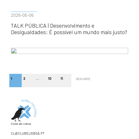
2026-05-06
TALK PÚBLICA | Desenvolvimento e
Desigualdades: É possível um mundo mais justo?
1
2
…
10
11
SEGUINTE
CL@CLUBELISBOA.PT