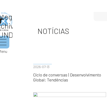
ategory
rchives:
NOTÍCIAS
UNDO
Menu
2026-07-13
Ciclo de conversas | Desenvolvimento
Global: Tendências