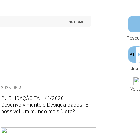
NOTÍCIAS
Pesqu
PT
Idio
2026-06-30
Volt
PUBLICAÇÃO TALK 1/2026 –
Desenvolvimento e Desigualdades: É
possível um mundo mais justo?