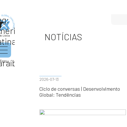
ag:
mérica
NOTÍCIAS
atina
araíbas
Menu
2026-07-13
Ciclo de conversas | Desenvolvimento
Global: Tendências