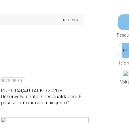
NOTÍCIAS
Pesqu
PT
Idio
2026-06-30
Volt
PUBLICAÇÃO TALK 1/2026 –
Desenvolvimento e Desigualdades: É
possível um mundo mais justo?